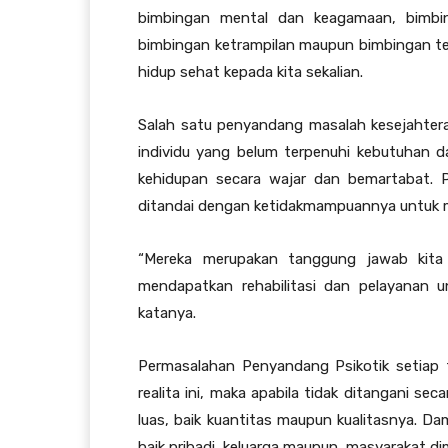
bimbingan mental dan keagamaan, bimbing
bimbingan ketrampilan maupun bimbingan te
hidup sehat kepada kita sekalian.
Salah satu penyandang masalah kesejahtera
individu yang belum terpenuhi kebutuhan d
kehidupan secara wajar dan bemartabat. P
ditandai dengan ketidakmampuannya untuk me
“Mereka merupakan tanggung jawab kit
mendapatkan rehabilitasi dan pelayanan u
katanya.
Permasalahan Penyandang Psikotik setiap 
realita ini, maka apabila tidak ditangani se
luas, baik kuantitas maupun kualitasnya. D
baik pribadi, keluarga maupun masyarakat d