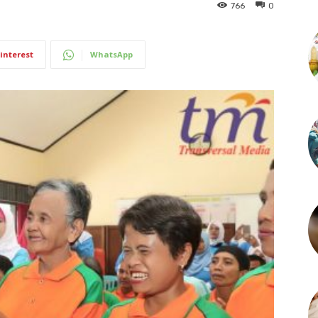
766
0
interest
WhatsApp