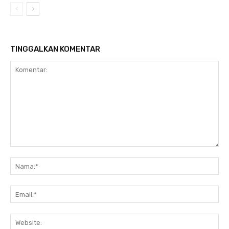
TINGGALKAN KOMENTAR
Komentar:
Na
Ema
Web