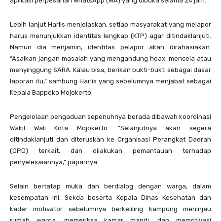
aplikasi perpesanan WhatsApp (WA) yang dibuka selama 24 jam.”
Lebih lanjut Harlis menjelaskan, setiap masyarakat yang melapor
harus menunjukkan identitas lengkap (KTP) agar ditindaklanjuti.
Namun dia menjamin, identitas pelapor akan dirahasiakan.
“Asalkan jangan masalah yang mengandung hoax, mencela atau
menyinggung SARA. Kalau bisa, berikan bukti-bukti sebagai dasar
laporan itu,” sambung Harlis yang sebelumnya menjabat sebagai
Kepala Bappeko Mojokerto.
Pengelolaan pengaduan sepenuhnya berada dibawah koordinasi
Wakil Wali Kota Mojokerto. “Selanjutnya akan segera
ditindaklanjuti dan diteruskan ke Organisasi Perangkat Daerah
(OPD) terkait, dan dilakukan pemantauan terhadap
penyelesaiannya,” paparnya.
Selain bertatap muka dan berdialog dengan warga, dalam
kesempatan ini, Sekda beserta Kepala Dinas Kesehatan dan
kader motivator sebelumnya berkeliling kampung meninjau
rumah warga, memeriksa kamar mandi, dan memotivasi