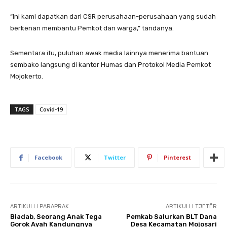
“Ini kami dapatkan dari CSR perusahaan-perusahaan yang sudah
berkenan membantu Pemkot dan warga,” tandanya.
Sementara itu, puluhan awak media lainnya menerima bantuan
sembako langsung di kantor Humas dan Protokol Media Pemkot
Mojokerto.
TAGS
Covid-19
Facebook
Twitter
Pinterest
ARTIKULLI PARAPRAK
ARTIKULLI TJETËR
Biadab, Seorang Anak Tega
Pemkab Salurkan BLT Dana
Gorok Ayah Kandungnya
Desa Kecamatan Mojosari