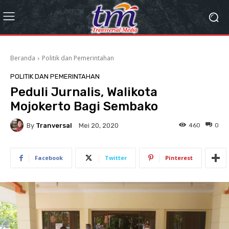
Beranda
Politik dan Pemerintahan
POLITIK DAN PEMERINTAHAN
Peduli Jurnalis, Walikota
Mojokerto Bagi Sembako
By
Tranversal
460
0
Mei 20, 2020
Facebook
Twitter
Pinterest