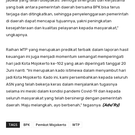
jadwal yang telah disepakati. Semoga sinergitas dan kerjasama
yang baik antara pemerintah daerah bersama BPK bisa terus
terjaga dan ditingkatkan, sehingga penyelenggaraan pemerintah
di daerah dapat mencapai tujuannya, yakni peningkatan
kesejahteraan dan kualitas pelayanan kepada masyarakat,”
ungkapnya.
Raihan WTP yang merupakan predikat terbaik dalam laporan hasil
keuangan ini juga menjadi momentum semangat memperingati
hari jadi Kota Mojokerto ke-102 yang akan diperingati tanggal 20
Juni nanti. “Ini merupakan kado istimewa dalam menyambut hari
jadi Kota Mojokerto. Kado ini, kami persembahkan kepada seluruh
ASN yang telah bekerja keras dalam menjalankan tugasnya
selama ini meski dalam kondisi pandemi Covid-19 dan kepada
seluruh masyarakat yang telah bersinergi dengan pemerintah
daerah. Maju melangkah, ayo berbenah,” tegasnya.
(Adv/Ry)
TAGS
BPK
Pemkot Mojokerto
WTP