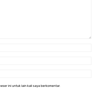
Nama:*
Email:*
Website:
wser ini untuk lain kali saya berkomentar.