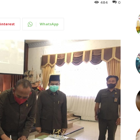
484
0
interest
WhatsApp