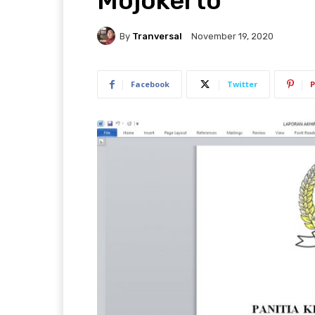
Mojokerto
By
Tranversal
November 19, 2020
Facebook
Twitter
P