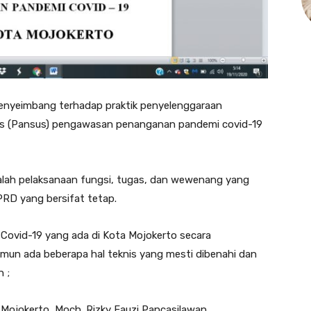
enyeimbang terhadap praktik penyelenggaraan
sus (Pansus) pengawasan penanganan pandemi covid-19
dalah pelaksanaan fungsi, tugas, dan wewenang yang
DPRD yang bersifat tetap.
ovid-19 yang ada di Kota Mojokerto secara
amun ada beberapa hal teknis yang mesti dibenahi dan
 ;
Mojokerto, Moch. Rizky Fauzi Pancasilawan