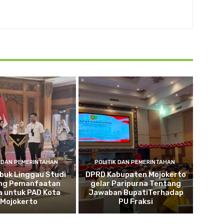
K DAN PEMERINTAHAN
POLITIK DAN PEMERINTAHAN
buk Linggau Studi
DPRD Kabupaten Mojokerto
ng Pemanfaatan
gelar Paripurna Tentang
a untuk PAD Kota
Jawaban BupatiTerhadap
Mojokerto
PU Fraksi