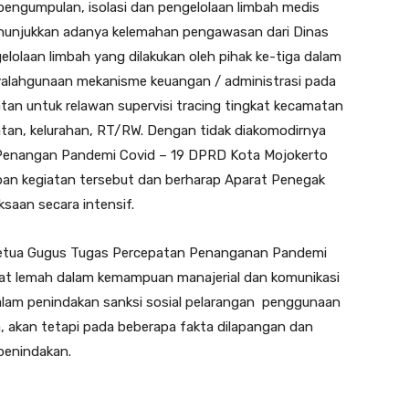
engumpulan, isolasi dan pengelolaan limbah medis
menunjukkan adanya kelemahan pengawasan dari Dinas
olaan limbah yang dilakukan oleh pihak ke-tiga dalam
enyalahgunaan mekanisme keuangan / administrasi pada
tan untuk relawan supervisi tracing tingkat kecamatan
an, kelurahan, RT/RW. Dengan tidak diakomodirnya
Penangan Pandemi Covid – 19 DPRD Kota Mojokerto
ban kegiatan tersebut dan berharap Aparat Penegak
aan secara intensif.
u Ketua Gugus Tugas Percepatan Penanganan Pandemi
gat lemah dalam kemampuan manajerial dan komunikasi
dalam penindakan sanksi sosial pelarangan penggunaan
, akan tetapi pada beberapa fakta dilapangan dan
penindakan.