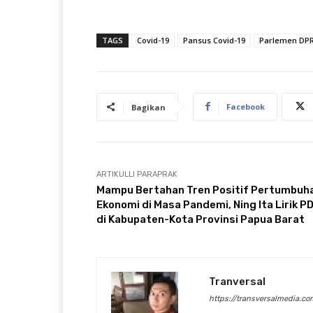
TAGS
Covid-19
Pansus Covid-19
Parlemen DPR
Facebook
Bagikan
ARTIKULLI PARAPRAK
Mampu Bertahan Tren Positif Pertumbuh
Ekonomi di Masa Pandemi, Ning Ita Lirik P
di Kabupaten-Kota Provinsi Papua Barat
Tranversal
https://transversalmedia.co