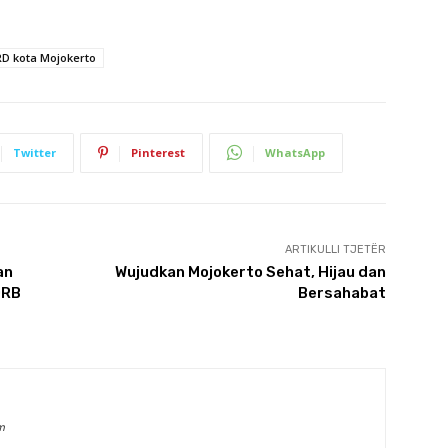
D kota Mojokerto
Twitter
Pinterest
WhatsApp
ARTIKULLI TJETËR
an
Wujudkan Mojokerto Sehat, Hijau dan
DRB
Bersahabat
m