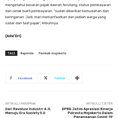
mengetahui besaran pajak daerah terutang, status pembayaran
dan cetak bukti pembayaran. “sudah diberikan kemudahan dan
keringanan. Jadi, mari memanfaatkan dan jadilah warga yang
sadar dan taat pajak”, Imbuhnya.
(Adv/Erl)
TAGS
Bapenda
Pemkab mojokerto
Facebook
Twitter
ARTIKULLI PARAPRAK
ARTIKULLI TJETËR
Dari Revolusi Industri 4.0,
DPRD Jatim Apresiasi Kinerja
Menuju Era Society 5.0
Polresta Mojokerto Dalam
Penanganan Covid-19