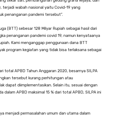
ang sekar sari, pembangunan gedung graha wijaya, dan
20, terjadi wabah nasional yaitu Covid-19 yang
uk penanganan pandemi tersebut”.
ga (BTT) sebesar 128 Milyar Rupiah sebagai hasil dari
angka penanganan pandemi covid 19, namun kenyataanya
ar Rupiah. Kami menganggap penggunaan dana BTT
yak program kegiatan yang tidak bisa terlaksana sebagai
dari total APBD Tahun Anggaran 2020, besarnya SILPA
ngkan tersebut kurang perhitungan atau
k dapat diimplementasikan. Selain itu, sesuai dengan
a dalam APBD maksimal 15 % dari total APBD, SILPA ini
inya menjadi permasalahan umum dan utama dalam