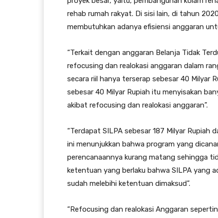
proyek besar, yaitu, pembangunan kolam ren
rehab rumah rakyat. Di sisi lain, di tahun 20
membutuhkan adanya efisiensi anggaran unt
“Terkait dengan anggaran Belanja Tidak Terdu
refocusing dan realokasi anggaran dalam r
secara riil hanya terserap sebesar 40 Mily
sebesar 40 Milyar Rupiah itu menyisakan ban
akibat refocusing dan realokasi anggaran”.
“Terdapat SILPA sebesar 187 Milyar Rupiah 
ini menunjukkan bahwa program yang dicana
perencanaannya kurang matang sehingga tida
ketentuan yang berlaku bahwa SILPA yang ad
sudah melebihi ketentuan dimaksud”.
“Refocusing dan realokasi Anggaran sepert