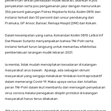
pemerintah terkait peniadaan mudik lebaran, didirikan 6 pos
penyekatan serta pos pengamanan jalur dengan menurunkan
356 personil gabungan Polres Mojokerto Kota, Kodim 0815 dan
instansi terkait dan 50 personil dari unsur pendukung dari
Pramuka, GP Ansor, Banser, Remaja Masjid (DMI) dan Kokam.
Dalam kesempatan yang sama, Komandan Kodim 0815 Letkol Inf
Dwi Mawan Sutanto menyampaikan bahwa TNI-Polri serta
instansi terkait turun langsung untuk memantau efektivitas
pemberlakuan larangan mudik lebaran 2021.
Ia menilai, tidak mudah menciptakan kesadaran di kalangan
masyarakat arus bawah. Apalagi, ada sebagian oknum
masyarakat yang sengaja melakukan tindakan kontraproduktif
dalam memerangi Covid-19. Maka upaya serius dan totalitas
peran TNI-Polri dalam ikut membantu dan mencegah penyebaran
virus corona melalui penegakan disiplin protokol di kalangan
masyarakat harus terus dilakukan.
“Kita harus mendukung pemerintah dalam mencegah penyebaran