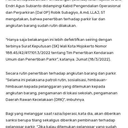
Endri Agus Subianto didampingi Kabid Pengendalian Operasional
dan Perparkiran (Dal OP) Robik Subagiyo, A.md, LLAJ, ST
mengatakan, bahwa penertiban terhadap parkir liar dan
angkutan barang sudah rutin dilakukan.
“Hanya saja belakangan ini lebih defektifkan seiring dengan
terbinya Surat Keputusan (SK) Wali Kota Mojokerto Nomor
188.45/42/417.101.3/2022 tentang Tim Penertiban Kendaraan
Umum dan Penertiban Parkir”, katanya. Jumat (18/3/2022).
Secara rutin penertiban terhadap angkutan barang dan parkir.
“Selama ini pelaksana patroli rutin, sosialisasi, himbauan-
himbauan kepada pelanggaran yang ditemukan kepada
angkutan barang, pengamanan di lokasi sekolah, pengamanan
Daerah Rawan Kecelakaan (DRK)”, imbuhnya.
Bagi yang melanggar saat razia/operasi, kata dia, akan diberikan
sanksi berupa tilang sekaligus diberikan pembinaan terhadap
pelanggar parkir. “Jika kalau ditemukan pelanggar yang sudah