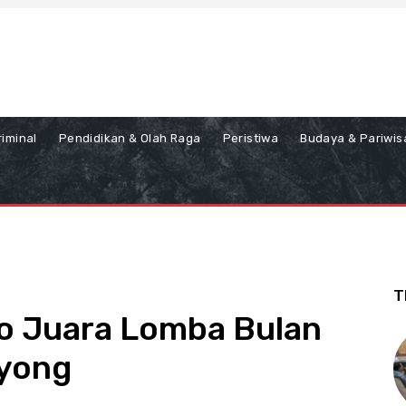
iminal
Pendidikan & Olah Raga
Peristiwa
Budaya & Pariwis
T
jo Juara Lomba Bulan
oyong