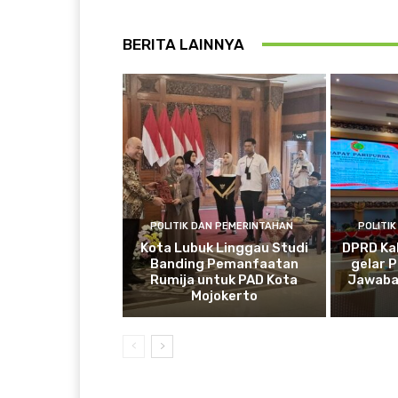
BERITA LAINNYA
POLITIK DAN PEMERINTAHAN
POLITI
Kota Lubuk Linggau Studi
DPRD Ka
Banding Pemanfaatan
gelar 
Rumija untuk PAD Kota
Jawaba
Mojokerto