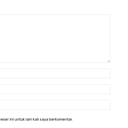
Nama:*
Email:*
Website:
wser ini untuk lain kali saya berkomentar.