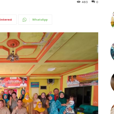
483
0
interest
WhatsApp