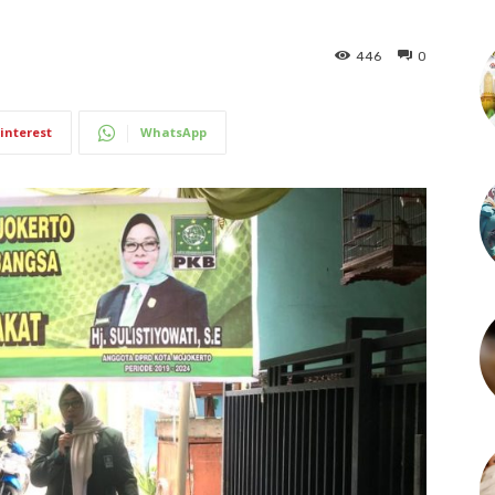
446
0
interest
WhatsApp