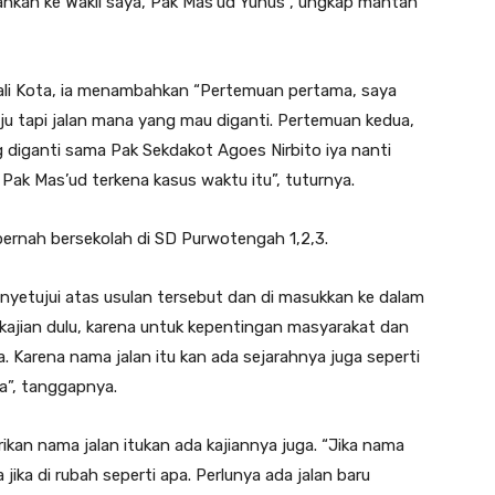
erahkan ke Wakil saya, Pak Mas’ud Yunus”, ungkap mantan
ali Kota, ia menambahkan “Pertemuan pertama, saya
ju tapi jalan mana yang mau diganti. Pertemuan kedua,
g diganti sama Pak Sekdakot Agoes Nirbito iya nanti
 Pak Mas’ud terkena kasus waktu itu”, tuturnya.
 pernah bersekolah di SD Purwotengah 1,2,3.
nyetujui atas usulan tersebut dan di masukkan ke dalam
 kajian dulu, karena untuk kepentingan masyarakat dan
Karena nama jalan itu kan ada sejarahnya juga seperti
ga”, tanggapnya.
rikan nama jalan itukan ada kajiannya juga. “Jika nama
jika di rubah seperti apa. Perlunya ada jalan baru