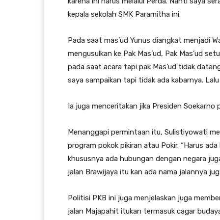
karena ini harus melalui Perda. Nanti saya s
kepala sekolah SMK Paramitha ini.
Pada saat mas’ud Yunus diangkat menjadi W
mengusulkan ke Pak Mas’ud, Pak Mas’ud setu
pada saat acara tapi pak Mas’ud tidak datan
saya sampaikan tapi tidak ada kabarnya. Lalu
Ia juga menceritakan jika Presiden Soekarno
Menanggapi permintaan itu, Sulistiyowati me
program pokok pikiran atau Pokir. “Harus ada
khususnya ada hubungan dengan negara juga. 
jalan Brawijaya itu kan ada nama jalannya ju
Politisi PKB ini juga menjelaskan juga membe
jalan Majapahit itukan termasuk cagar budaya 