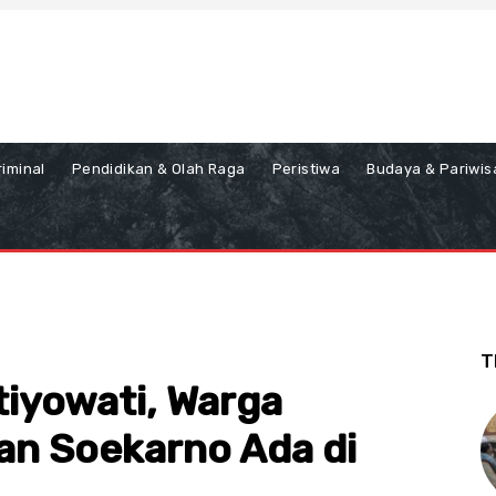
iminal
Pendidikan & Olah Raga
Peristiwa
Budaya & Pariwis
T
iyowati, Warga
an Soekarno Ada di