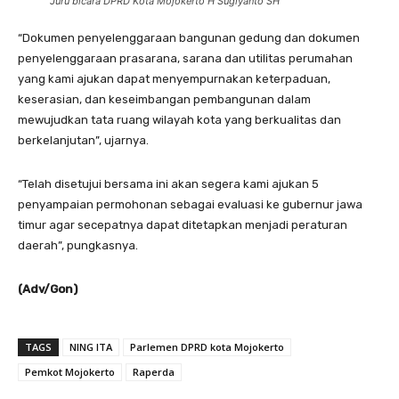
Juru bicara DPRD Kota Mojokerto H Sugiyanto SH
“Dokumen penyelenggaraan bangunan gedung dan dokumen
penyelenggaraan prasarana, sarana dan utilitas perumahan
yang kami ajukan dapat menyempurnakan keterpaduan,
keserasian, dan keseimbangan pembangunan dalam
mewujudkan tata ruang wilayah kota yang berkualitas dan
berkelanjutan”, ujarnya.
“Telah disetujui bersama ini akan segera kami ajukan 5
penyampaian permohonan sebagai evaluasi ke gubernur jawa
timur agar secepatnya dapat ditetapkan menjadi peraturan
daerah”, pungkasnya.
(Adv/Gon)
TAGS
NING ITA
Parlemen DPRD kota Mojokerto
Pemkot Mojokerto
Raperda