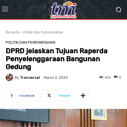
Beranda
Politik dan Pemerintahan
POLITIK DAN PEMERINTAHAN
DPRD jelaskan Tujuan Raperda
Penyelenggaraan Bangunan
Gedung
By
Tranversal
423
0
Maret 2, 2023
Facebook
Twitter