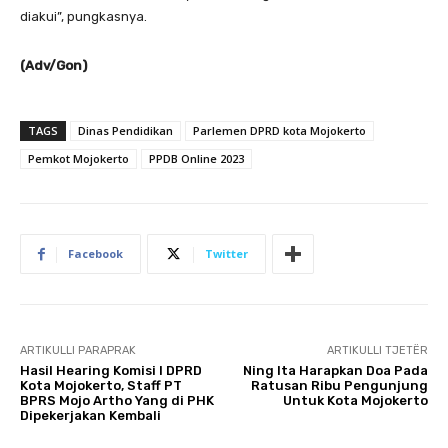
diakui”, pungkasnya.
(Adv/Gon)
TAGS
Dinas Pendidikan
Parlemen DPRD kota Mojokerto
Pemkot Mojokerto
PPDB Online 2023
Facebook
Twitter
ARTIKULLI PARAPRAK
ARTIKULLI TJETËR
Hasil Hearing Komisi I DPRD
Ning Ita Harapkan Doa Pada
Kota Mojokerto, Staff PT
Ratusan Ribu Pengunjung
BPRS Mojo Artho Yang di PHK
Untuk Kota Mojokerto
Dipekerjakan Kembali