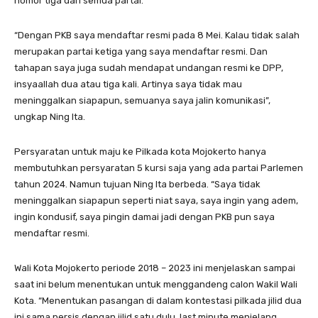
nomor tiga dari semua partai.
“Dengan PKB saya mendaftar resmi pada 8 Mei. Kalau tidak salah
merupakan partai ketiga yang saya mendaftar resmi. Dan
tahapan saya juga sudah mendapat undangan resmi ke DPP,
insyaallah dua atau tiga kali. Artinya saya tidak mau
meninggalkan siapapun, semuanya saya jalin komunikasi”,
ungkap Ning Ita.
Persyaratan untuk maju ke Pilkada kota Mojokerto hanya
membutuhkan persyaratan 5 kursi saja yang ada partai Parlemen
tahun 2024. Namun tujuan Ning Ita berbeda. “Saya tidak
meninggalkan siapapun seperti niat saya, saya ingin yang adem,
ingin kondusif, saya pingin damai jadi dengan PKB pun saya
mendaftar resmi.
Wali Kota Mojokerto periode 2018 – 2023 ini menjelaskan sampai
saat ini belum menentukan untuk menggandeng calon Wakil Wali
Kota. “Menentukan pasangan di dalam kontestasi pilkada jilid dua
ini sama persis dengan jilid satu dulu, last minute menjelang