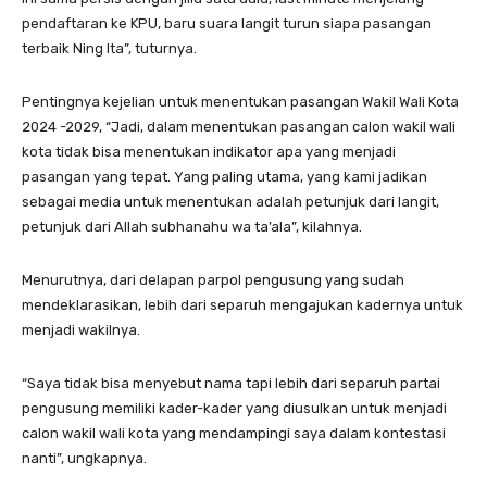
pendaftaran ke KPU, baru suara langit turun siapa pasangan
terbaik Ning Ita”, tuturnya.
Pentingnya kejelian untuk menentukan pasangan Wakil Wali Kota
2024 -2029, “Jadi, dalam menentukan pasangan calon wakil wali
kota tidak bisa menentukan indikator apa yang menjadi
pasangan yang tepat. Yang paling utama, yang kami jadikan
sebagai media untuk menentukan adalah petunjuk dari langit,
petunjuk dari Allah subhanahu wa ta’ala”, kilahnya.
Menurutnya, dari delapan parpol pengusung yang sudah
mendeklarasikan, lebih dari separuh mengajukan kadernya untuk
menjadi wakilnya.
“Saya tidak bisa menyebut nama tapi lebih dari separuh partai
pengusung memiliki kader-kader yang diusulkan untuk menjadi
calon wakil wali kota yang mendampingi saya dalam kontestasi
nanti”, ungkapnya.