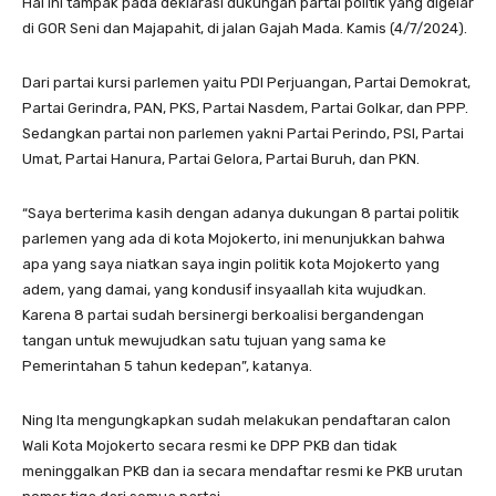
Hal ini tampak pada deklarasi dukungan partai politik yang digelar
di GOR Seni dan Majapahit, di jalan Gajah Mada. Kamis (4/7/2024).
Dari partai kursi parlemen yaitu PDI Perjuangan, Partai Demokrat,
Partai Gerindra, PAN, PKS, Partai Nasdem, Partai Golkar, dan PPP.
Sedangkan partai non parlemen yakni Partai Perindo, PSI, Partai
Umat, Partai Hanura, Partai Gelora, Partai Buruh, dan PKN.
“Saya berterima kasih dengan adanya dukungan 8 partai politik
parlemen yang ada di kota Mojokerto, ini menunjukkan bahwa
apa yang saya niatkan saya ingin politik kota Mojokerto yang
adem, yang damai, yang kondusif insyaallah kita wujudkan.
Karena 8 partai sudah bersinergi berkoalisi bergandengan
tangan untuk mewujudkan satu tujuan yang sama ke
Pemerintahan 5 tahun kedepan”, katanya.
Ning Ita mengungkapkan sudah melakukan pendaftaran calon
Wali Kota Mojokerto secara resmi ke DPP PKB dan tidak
meninggalkan PKB dan ia secara mendaftar resmi ke PKB urutan