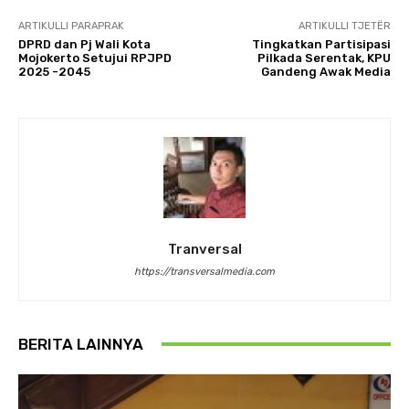
ARTIKULLI PARAPRAK
ARTIKULLI TJETËR
DPRD dan Pj Wali Kota
Tingkatkan Partisipasi
Mojokerto Setujui RPJPD
Pilkada Serentak, KPU
2025 -2045
Gandeng Awak Media
Tranversal
https://transversalmedia.com
BERITA LAINNYA