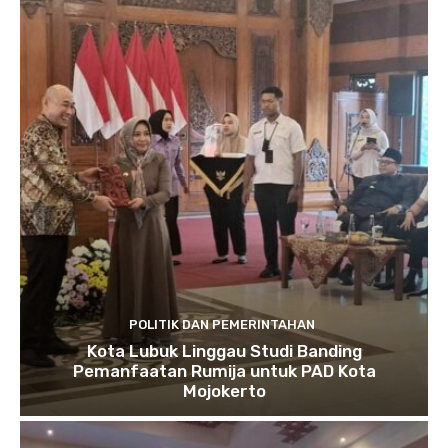
POLITIK DAN PEMERINTAHAN
Kota Lubuk Linggau Studi Banding
Pemanfaatan Rumija untuk PAD Kota
Mojokerto