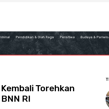
iminal
Pendidikan & Olah Raga
Peristiwa
Budaya & Pariwis
T
a Kembali Torehkan
 BNN RI