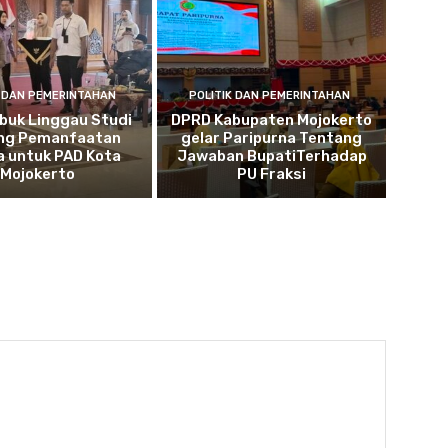
K DAN PEMERINTAHAN
POLITIK DAN PEMERINTAHAN
buk Linggau Studi
DPRD Kabupaten Mojokerto
ng Pemanfaatan
gelar Paripurna Tentang
a untuk PAD Kota
Jawaban BupatiTerhadap
Mojokerto
PU Fraksi