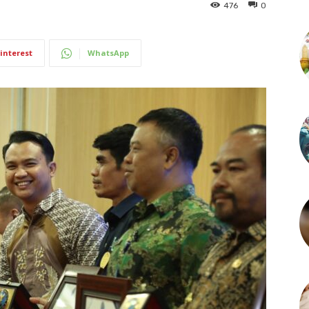
476
0
interest
WhatsApp