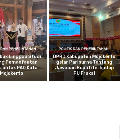
K DAN PEMERINTAHAN
POLITIK DAN PEMERINTAHAN
buk Linggau Studi
DPRD Kabupaten Mojokerto
ng Pemanfaatan
gelar Paripurna Tentang
a untuk PAD Kota
Jawaban BupatiTerhadap
Mojokerto
PU Fraksi