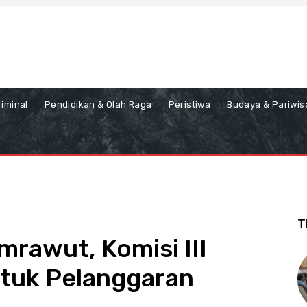
iminal
Pendidikan & Olah Raga
Peristiwa
Budaya & Pariwis
T
mrawut, Komisi III
entuk Pelanggaran