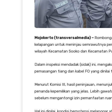
Mojokerto (transversalmedia) –
Rombongan
kelapangan untuk meninjau semrawutnya pemas
wilayah Kecamatan Sooko dan Kecamatan Pu
Dalam inspeksi mendadak (sidak) ini, mengaku
pemasangan tiang dan kabel FO yang dinilai t
Menurut Komisi III, hasil peninjauan, menunju
penanda kepemilikan yang jelas. Lebih gawatn
sebelum mengantongi izin pemanfaatan ruang
Hal ini dinilai, kondisi berpotensi melangga