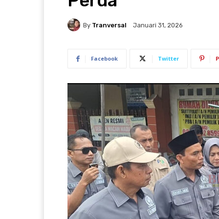
Perda
By
Tranversal
Januari 31, 2026
Facebook
Twitter
P