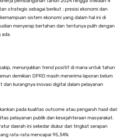
 kinerja pembangunan tahun 2024 hingga triwulan 4
n strategis sebagai berikut ; presisi ekonomi dan
tu kemampuan sistem ekonomi yang dalam hal ini di
mudian menyerap bertahan dan tentunya pulih dengan
 ada.
i sakip, menunjukkan trend positif di mana untuk tahun
Namun demikian DPRD masih menerima laporan belum
t dan kurangnya inovasi digital dalam pelayanan
tekankan pada kualitas outcome atau pengaruh hasil dari
itas pelayanan publik dan kesejahteraan masyarakat.
atur daerah ini sekedar diukur dari tingkat serapan
ang rata-rata mencapai 95,34%