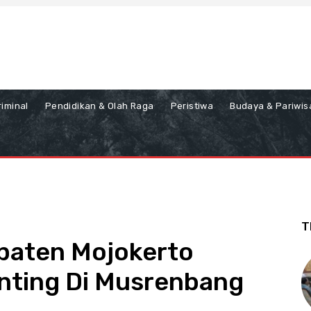
iminal
Pendidikan & Olah Raga
Peristiwa
Budaya & Pariwis
T
paten Mojokerto
nting Di Musrenbang