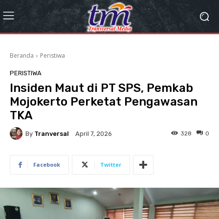
Beranda
Peristiwa
PERISTIWA
Insiden Maut di PT SPS, Pemkab
Mojokerto Perketat Pengawasan
TKA
By
Tranversal
328
0
April 7, 2026
Facebook
Twitter