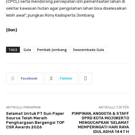
(CPCL) serta mendorong percepatan izin pemanfaatan lahan di
sekitar kawasan hutan agar pengolahan lahan bisa diselesaikan
lebih awal”, pungkas Rony Kadisperta Jombang.
(Gon)
TAGS
Gula
Pemkab Jombang
Swasembada Gula
Facebook
Twitter
ARTIKULLI PARAPRAK
ARTIKULLI TJETËR
Selamat Untuk PT Sun Paper
PIMPINAN, ANGGOTA & STAFF
Source Telah Meraih
DPRD KOTA MOJOKERTO
Penghargaan Bergengsi TOP
MENGUCAPKAN ‘SELAMAT
CSR Awards 2026
MEMPERINGATI HARI RAYA
IDUL ADHA 1447 H