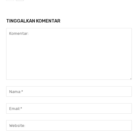
TINGGALKAN KOMENTAR
Komentar:
Na
Ema
Web