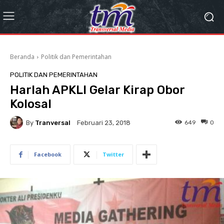
Beranda
Politik dan Pemerintahan
POLITIK DAN PEMERINTAHAN
Harlah APKLI Gelar Kirap Obor
Kolosal
By
Tranversal
649
0
Februari 23, 2018
Facebook
Twitter