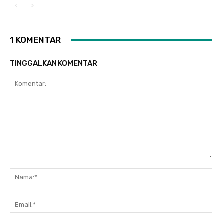
1 KOMENTAR
TINGGALKAN KOMENTAR
Komentar:
Na
Ema