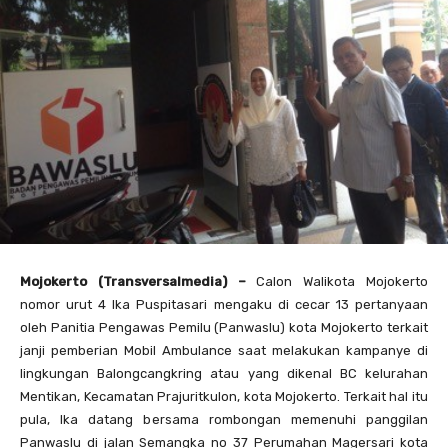
Mojokerto (Transversalmedia) –
Calon Walikota Mojokerto
nomor urut 4 Ika Puspitasari mengaku di cecar 13 pertanyaan
oleh Panitia Pengawas Pemilu (Panwaslu) kota Mojokerto terkait
janji pemberian Mobil Ambulance saat melakukan kampanye di
lingkungan Balongcangkring atau yang dikenal BC kelurahan
Mentikan, Kecamatan Prajuritkulon, kota Mojokerto. Terkait hal itu
pula, Ika datang bersama rombongan memenuhi panggilan
Panwaslu di jalan Semangka no 37 Perumahan Magersari kota