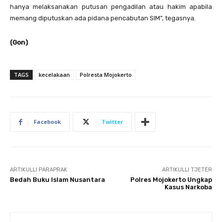
hanya melaksanakan putusan pengadilan atau hakim apabila
memang diputuskan ada pidana pencabutan SIM”, tegasnya.
(Gon)
TAGS
kecelakaan
Polresta Mojokerto
Facebook
Twitter
ARTIKULLI PARAPRAK
ARTIKULLI TJETËR
Bedah Buku Islam Nusantara
Polres Mojokerto Ungkap
Kasus Narkoba