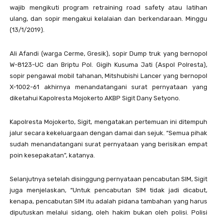
wajib mengikuti program retraining road safety atau latihan
ulang, dan sopir mengakui kelalaian dan berkendaraan. Minggu
(13/1/2019).
Ali Afandi (warga Cerme, Gresik), sopir Dump truk yang bernopol
W-8123-UC dan Briptu Pol. Gigih Kusuma Jati (Aspol Polresta),
sopir pengawal mobil tahanan, Mitshubishi Lancer yang bernopol
X-1002-61 akhirnya menandatangani surat pernyataan yang
diketahui Kapolresta Mojokerto AKBP Sigit Dany Setyono.
Kapolresta Mojokerto, Sigit, mengatakan pertemuan ini ditempuh
jalur secara kekeluargaan dengan damai dan sejuk. “Semua pihak
sudah menandatangani surat pernyataan yang berisikan empat
poin kesepakatan”, katanya.
Selanjutnya setelah disinggung pernyataan pencabutan SIM, Sigit
juga menjelaskan, “Untuk pencabutan SIM tidak jadi dicabut,
kenapa, pencabutan SIM itu adalah pidana tambahan yang harus
diputuskan melalui sidang, oleh hakim bukan oleh polisi. Polisi