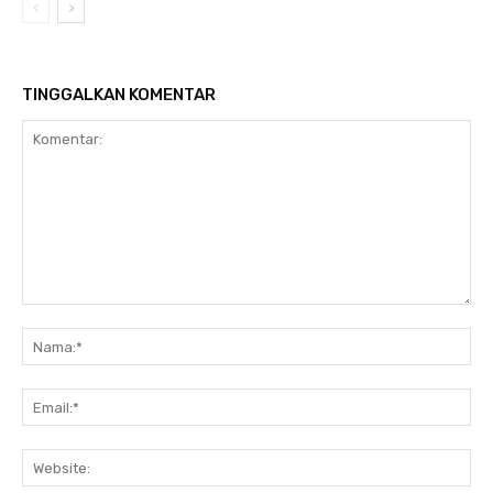
TINGGALKAN KOMENTAR
Komentar:
Na
Ema
Web