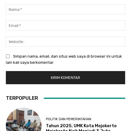
Komentar:
Na
Ema
Web
Simpan nama, email, dan situs web saya di browser ini untuk
lain kali saya berkomentar.
TERPOPULER
POLITIK DAN PEMERINTAHAN
Tahun 2025, UMK Kota Mojokerto
Mojokerto Naik Menjadi 3 Juta