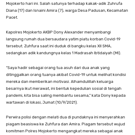
Mojokerto hari ini. Salah satunya terhadap kakak-adik Zuhrufa
Diana (17) dan Isnaini Amira (7), warga Desa Padusan, Kecamatan
Pacet.
Kapolres Mojokerto AKBP Dony Alexander menyambangi
langsung rumah dua bersaudara yatim piatu korban Covid-19
tersebut. Zuhfura saat ini duduk di bangku kelas XII SMA,
sedangkan adik kandungnya kelas 1 Madrasah Ibtidaiyah (MI).
“Saya hadir sebagai orang tua asuh dari dua anak yang
ditinggalkan orang tuanya akibat Covid-19 untuk melihat kondisi
mereka dan memberikan motivasi. Alhamdulillah keluarga
besarnya ikut merawat, ini bentuk kepedulian sosial di tengah
pandemi, kita bisa saling membantu sesama,” kata Dony kepada
wartawan di lokasi, Jumat (10/9/2021).
Perwira polisi dengan melati dua di pundaknya ini menyerahkan
piagam beasiswa ke Zuhfura dan Amira. Piagam tersebut wujud
komitmen Polres Mojokerto mengangkat mereka sebagai anak