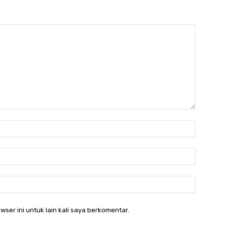
Nama:*
Email:*
Website:
wser ini untuk lain kali saya berkomentar.