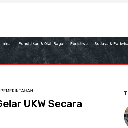
iminal
Pendidikan & Olah Raga
Peristiwa
Budaya & Pariwis
N PEMERINTAHAN
T
Gelar UKW Secara