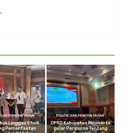
m
K DAN PEMERINTAHAN
POLITIK DAN PEMERINTAHAN
buk Linggau Studi
DPRD Kabupaten Mojokerto
ng Pemanfaatan
gelar Paripurna Tentang