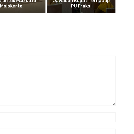
a untuk PAD Kota
Jawaban BupatiTerhadap
Mojokerto
PU Fraksi
Nama:*
Email:*