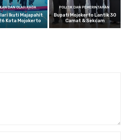
IKAN DAN OLAH RAGA
POLITIK DAN PEMERINTAHAN
lari Ikuti Majapahit
Bupati Mojokerto Lantik 30
26 Kota Mojokerto
Camat & Sekcam
Nama:*