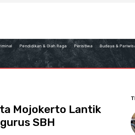
iminal
Pendidikan & Olah Raga
Peristiwa
Budaya & Pariwis
T
ta Mojokerto Lantik
ngurus SBH