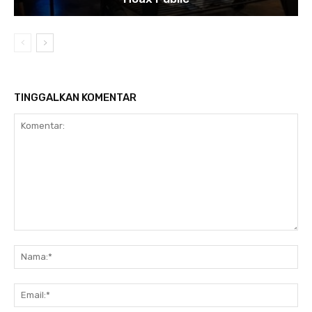
TINGGALKAN KOMENTAR
Komentar:
Na
Ema