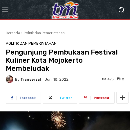
Beranda
Politik dan Pemerintahan
POLITIK DAN PEMERINTAHAN
Pengunjung Pembukaan Festival
Kuliner Kota Mojokerto
Membeludak
By
Tranversal
475
0
Juni 18, 2022
Facebook
Twitter
Pinterest