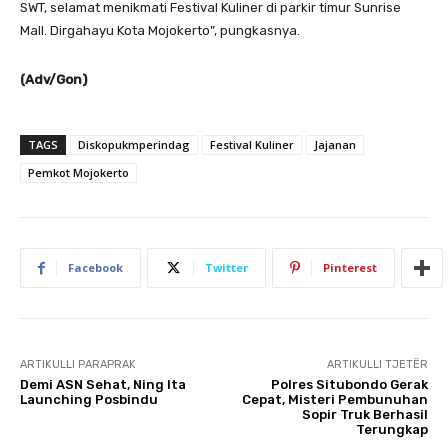
SWT, selamat menikmati Festival Kuliner di parkir timur Sunrise
Mall. Dirgahayu Kota Mojokerto”, pungkasnya.
(Adv/Gon)
TAGS
Diskopukmperindag
Festival Kuliner
Jajanan
Pemkot Mojokerto
Facebook
Twitter
Pinterest
ARTIKULLI PARAPRAK
ARTIKULLI TJETËR
Demi ASN Sehat, Ning Ita
Polres Situbondo Gerak
Launching Posbindu
Cepat, Misteri Pembunuhan
Sopir Truk Berhasil
Terungkap