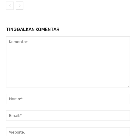
TINGGALKAN KOMENTAR
Komentar:
Na
Ema
Web