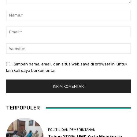
Komentar:
Na
Ema
Web
Simpan nama, email, dan situs web saya di browser ini untuk
lain kali saya berkomentar.
TERPOPULER
POLITIK DAN PEMERINTAHAN
Tahun 2025, UMK Kota Mojokerto