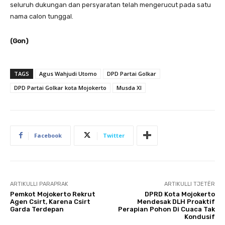
seluruh dukungan dan persyaratan telah mengerucut pada satu
nama calon tunggal.
(Gon)
TAGS
Agus Wahjudi Utomo
DPD Partai Golkar
DPD Partai Golkar kota Mojokerto
Musda XI
Facebook
Twitter
ARTIKULLI PARAPRAK
ARTIKULLI TJETËR
Pemkot Mojokerto Rekrut
DPRD Kota Mojokerto
Agen Csirt, Karena Csirt
Mendesak DLH Proaktif
Garda Terdepan
Perapian Pohon Di Cuaca Tak
Kondusif