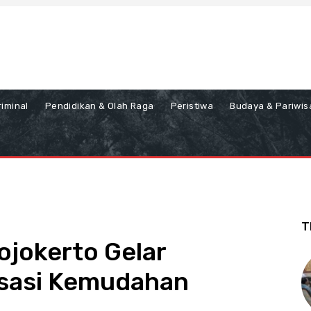
iminal
Pendidikan & Olah Raga
Peristiwa
Budaya & Pariwis
T
jokerto Gelar
isasi Kemudahan