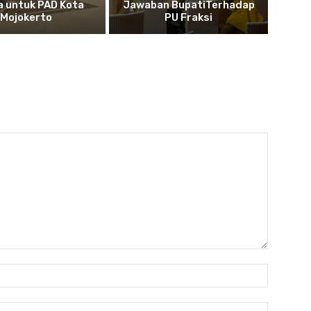
a untuk PAD Kota
Jawaban BupatiTerhadap
Mojokerto
PU Fraksi
Nama:*
Email:*