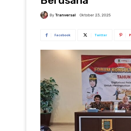
Berusaha
By
Tranversal
Oktober 23, 2025
Facebook
Twitter
P