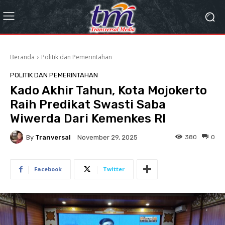
Beranda
Politik dan Pemerintahan
POLITIK DAN PEMERINTAHAN
Kado Akhir Tahun, Kota Mojokerto
Raih Predikat Swasti Saba
Wiwerda Dari Kemenkes RI
By
Tranversal
380
0
November 29, 2025
Facebook
Twitter