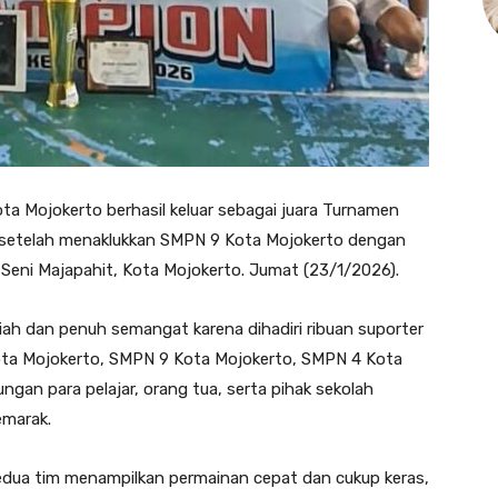
ta Mojokerto berhasil keluar sebagai juara Turnamen
6 setelah menaklukkan SMPN 9 Kota Mojokerto dengan
OR Seni Majapahit, Kota Mojokerto. Jumat (23/1/2026).
iah dan penuh semangat karena dihadiri ribuan suporter
 Kota Mojokerto, SMPN 9 Kota Mojokerto, SMPN 4 Kota
gan para pelajar, orang tua, serta pihak sekolah
marak.
 Kedua tim menampilkan permainan cepat dan cukup keras,