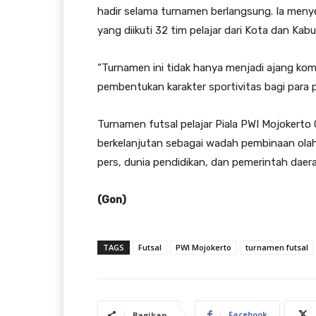
hadir selama turnamen berlangsung. Ia meny
yang diikuti 32 tim pelajar dari Kota dan Kab
“Turnamen ini tidak hanya menjadi ajang kom
pembentukan karakter sportivitas bagi para pe
Turnamen futsal pelajar Piala PWI Mojokerto
berkelanjutan sebagai wadah pembinaan olahr
pers, dunia pendidikan, dan pemerintah daera
(Gon)
TAGS
Futsal
PWI Mojokerto
turnamen futsal
Facebook
Bagikan