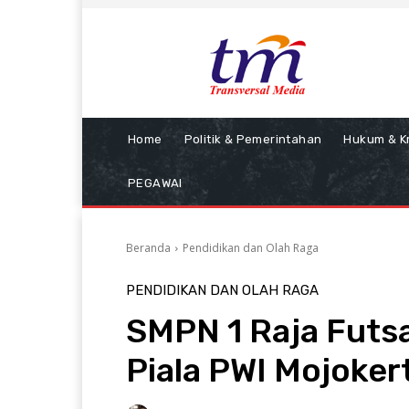
Home
Politik & Pemerintahan
Hukum & Kr
PEGAWAI
Beranda
Pendidikan dan Olah Raga
PENDIDIKAN DAN OLAH RAGA
SMPN 1 Raja Futs
Piala PWI Mojoke