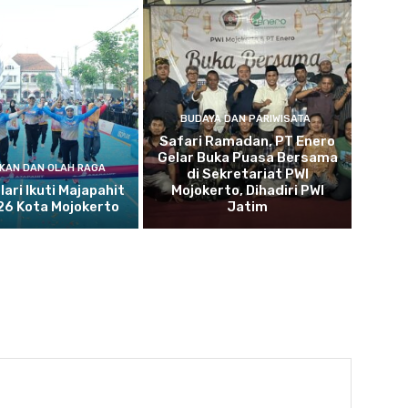
BUDAYA DAN PARIWISATA
Safari Ramadan, PT Enero
Gelar Buka Puasa Bersama
IKAN DAN OLAH RAGA
di Sekretariat PWI
lari Ikuti Majapahit
Mojokerto, Dihadiri PWI
26 Kota Mojokerto
Jatim