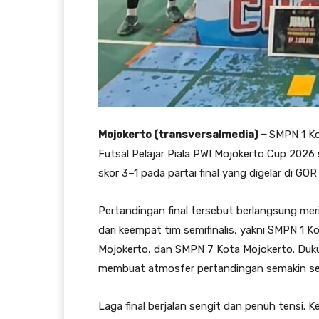
Mojokerto (transversalmedia) –
SMPN 1 Ko
Futsal Pelajar Piala PWI Mojokerto Cup 202
skor 3–1 pada partai final yang digelar di G
Pertandingan final tersebut berlangsung mer
dari keempat tim semifinalis, yakni SMPN 1
Mojokerto, dan SMPN 7 Kota Mojokerto. Dukun
membuat atmosfer pertandingan semakin se
Laga final berjalan sengit dan penuh tensi.