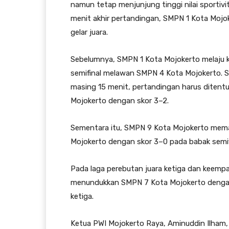
namun tetap menjunjung tinggi nilai sportivi
menit akhir pertandingan, SMPN 1 Kota Mo
gelar juara.
Sebelumnya, SMPN 1 Kota Mojokerto melaju ke
semifinal melawan SMPN 4 Kota Mojokerto. S
masing 15 menit, pertandingan harus ditent
Mojokerto dengan skor 3–2.
Sementara itu, SMPN 9 Kota Mojokerto mema
Mojokerto dengan skor 3–0 pada babak semif
Pada laga perebutan juara ketiga dan keemp
menundukkan SMPN 7 Kota Mojokerto dengan 
ketiga.
Ketua PWI Mojokerto Raya, Aminuddin Ilham,