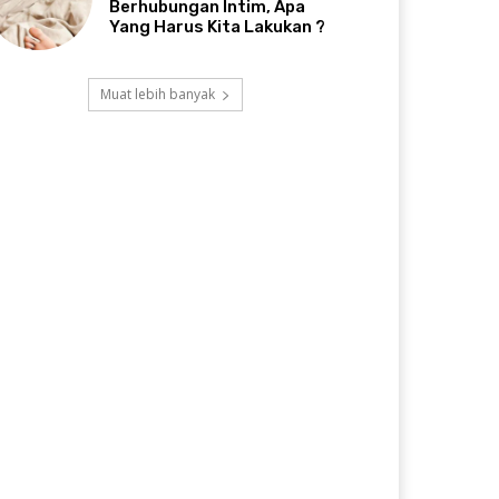
Berhubungan Intim, Apa
Yang Harus Kita Lakukan ?
Muat lebih banyak