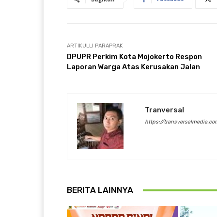
ARTIKULLI PARAPRAK
DPUPR Perkim Kota Mojokerto Respon
Laporan Warga Atas Kerusakan Jalan
Tranversal
https://transversalmedia.co
BERITA LAINNYA