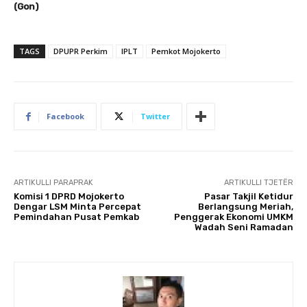
(Gon)
TAGS
DPUPR Perkim
IPLT
Pemkot Mojokerto
Facebook
Twitter
ARTIKULLI PARAPRAK
ARTIKULLI TJETËR
Komisi 1 DPRD Mojokerto
Pasar Takjil Ketidur
Dengar LSM Minta Percepat
Berlangsung Meriah,
Pemindahan Pusat Pemkab
Penggerak Ekonomi UMKM
Wadah Seni Ramadan