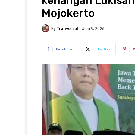
kenangan Lukisan 
Mojokerto
By
Tranversal
Juni 9, 2026
Facebook
Twitter
P