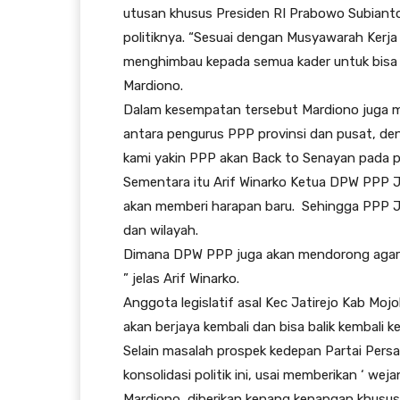
utusan khusus Presiden RI Prabowo Subian
politiknya. “Sesuai dengan Musyawarah Kerj
menghimbau kepada semua kader untuk bisa m
Mardiono.
Dalam kesempatan tersebut Mardiono juga m
antara pengurus PPP provinsi dan pusat, de
kami yakin PPP akan Back to Senayan pada 
Sementara itu Arif Winarko Ketua DPW PPP
akan memberi harapan baru. Sehingga PPP Ja
dan wilayah.
Dimana DPW PPP juga akan mendorong agar bis
” jelas Arif Winarko.
Anggota legislatif asal Kec Jatirejo Kab Mo
akan berjaya kembali dan bisa balik kembali k
Selain masalah prospek kedepan Partai Pers
konsolidasi politik ini, usai memberikan ‘ w
Mardiono, diberikan kenang kenangan khusus 