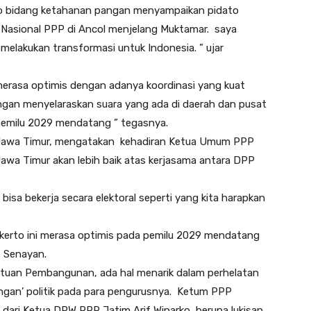
to bidang ketahanan pangan menyampaikan pidato
a Nasional PPP di Ancol menjelang Muktamar. saya
elakukan transformasi untuk Indonesia. ” ujar
erasa optimis dengan adanya koordinasi yang kuat
ngan menyelaraskan suara yang ada di daerah dan pusat
pemilu 2029 mendatang ” tegasnya.
 Jawa Timur, mengatakan kehadiran Ketua Umum PPP
wa Timur akan lebih baik atas kerjasama antara DPP
a bekerja secara elektoral seperti yang kita harapkan
jokerto ini merasa optimis pada pemilu 2029 mendatang
e Senayan.
atuan Pembangunan, ada hal menarik dalam perhelatan
ejangan’ politik pada para pengurusnya. Ketum PPP
dari Ketua DPW PPP Jatim Arif Winarko, berupa lukisan