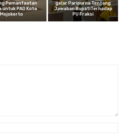
ng Pemanfaatan
gelar Paripurna Tentang
a untuk PAD Kota
Jawaban BupatiTerhadap
Mojokerto
PU Fraksi
Nama:*