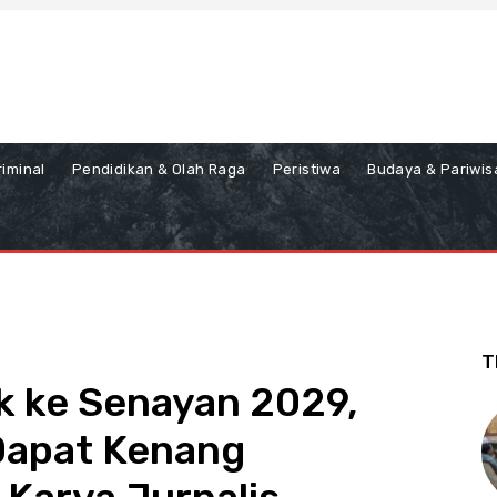
iminal
Pendidikan & Olah Raga
Peristiwa
Budaya & Pariwis
T
k ke Senayan 2029,
Dapat Kenang