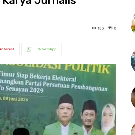
Karya Jurnalis
153
0
interest
WhatsApp