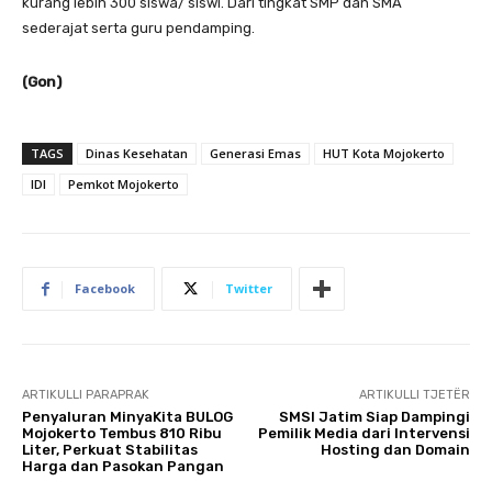
kurang lebih 300 siswa/ siswi. Dari tingkat SMP dan SMA
sederajat serta guru pendamping.
(Gon)
TAGS
Dinas Kesehatan
Generasi Emas
HUT Kota Mojokerto
IDI
Pemkot Mojokerto
Facebook
Twitter
ARTIKULLI PARAPRAK
ARTIKULLI TJETËR
Penyaluran MinyaKita BULOG
SMSI Jatim Siap Dampingi
Mojokerto Tembus 810 Ribu
Pemilik Media dari Intervensi
Liter, Perkuat Stabilitas
Hosting dan Domain
Harga dan Pasokan Pangan