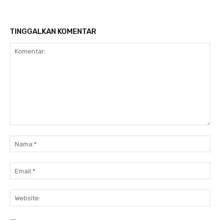
TINGGALKAN KOMENTAR
Komentar:
Na
Ema
Web