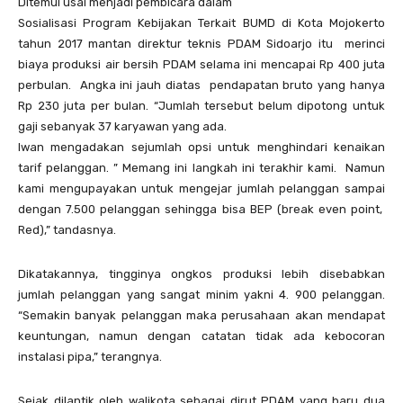
Ditemui usai menjadi pembicara dalam
Sosialisasi Program Kebijakan Terkait BUMD di Kota Mojokerto
tahun 2017 mantan direktur teknis PDAM Sidoarjo itu merinci
biaya produksi air bersih PDAM selama ini mencapai Rp 400 juta
perbulan. Angka ini jauh diatas pendapatan bruto yang hanya
Rp 230 juta per bulan. “Jumlah tersebut belum dipotong untuk
gaji sebanyak 37 karyawan yang ada.
Iwan mengadakan sejumlah opsi untuk menghindari kenaikan
tarif pelanggan. ” Memang ini langkah ini terakhir kami. Namun
kami mengupayakan untuk mengejar jumlah pelanggan sampai
dengan 7.500 pelanggan sehingga bisa BEP (break even point,
Red),” tandasnya.
Dikatakannya, tingginya ongkos produksi lebih disebabkan
jumlah pelanggan yang sangat minim yakni 4. 900 pelanggan.
“Semakin banyak pelanggan maka perusahaan akan mendapat
keuntungan, namun dengan catatan tidak ada kebocoran
instalasi pipa,” terangnya.
Sejak dilantik oleh walikota sebagai dirut PDAM yang baru dua