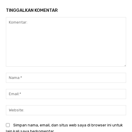
TINGGALKAN KOMENTAR
Komentar:
Na
Ema
Web
Simpan nama, email, dan situs web saya di browser ini untuk
lain kali saya berkomentar.