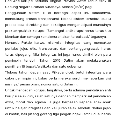
Hari Anti Korupsi Sedunia Tingkat Provinsi Jatim Tahun 2017 di
Gedung Negara Grahadi Surabaya, Selasa (12/12) pagi.
Penggunaan sistem TI di berbagai aspek ini, tambahnya,
mendukung proses transparansi. Melalui sistem tersebut, suatu
proses bisa ditrekking dan sekaligus mengantisipasi munculnya
praktek-praktek korupsi. “Semangat antikorupsi harus terus kita
kibarkan dan semoga kemakmuran akan terealisasi,” tegasnya.
Menurut Pakde Karwo, nilai-nilai integritas yang mencakup
perilaku jujur, etis, transparan, dan bertanggungjawab harus
terus dipegang. Nilai integritas ini juga harus dimiliki oleh para
pemimpin terlebih Tahun 2018 Jatim akan melaksanakan
pemilihan 18 bupati/walikota dan satu gubernur.
“Tolong tahun depan saat Pilkada dicek betul integritas para
calon pemimpin ini, kalau perlu mereka suruh memaparkan visi
misinya,” pesan orang nomor satu di Jatim ini.
Untuk mencegah korupsi, lanjutnya, perlu adanya pendidikan anti
korupsi sejak dini, salah satunya dengan memperkuat pendidikan
etika, moral dan agama. Ia juga berpesan kepada anak-anak
untuk belajar integritas dan kejujuran sejak sekolah. “Kalau jajan
di kantin, beli pisang goreng tiga jangan ngaku ambil dua, harus