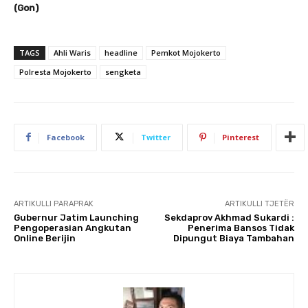
(Gon)
TAGS
Ahli Waris
headline
Pemkot Mojokerto
Polresta Mojokerto
sengketa
Facebook
Twitter
Pinterest
ARTIKULLI PARAPRAK
ARTIKULLI TJETËR
Gubernur Jatim Launching
Sekdaprov Akhmad Sukardi :
Pengoperasian Angkutan
Penerima Bansos Tidak
Online Berijin
Dipungut Biaya Tambahan