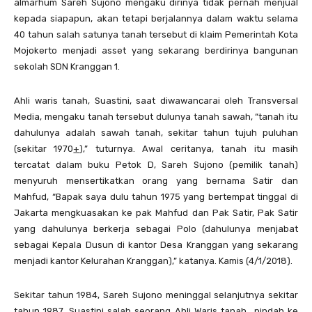
almarhum Sareh Sujono mengaku dirinya tidak pernah menjual
kepada siapapun, akan tetapi berjalannya dalam waktu selama
40 tahun salah satunya tanah tersebut di klaim Pemerintah Kota
Mojokerto menjadi asset yang sekarang berdirinya bangunan
sekolah SDN Kranggan 1.
Ahli waris tanah, Suastini, saat diwawancarai oleh Transversal
Media, mengaku tanah tersebut dulunya tanah sawah, “tanah itu
dahulunya adalah sawah tanah, sekitar tahun tujuh puluhan
(sekitar 1970
+
),” tuturnya. Awal ceritanya, tanah itu masih
tercatat dalam buku Petok D, Sareh Sujono (pemilik tanah)
menyuruh mensertikatkan orang yang bernama Satir dan
Mahfud, “Bapak saya dulu tahun 1975 yang bertempat tinggal di
Jakarta mengkuasakan ke pak Mahfud dan Pak Satir, Pak Satir
yang dahulunya berkerja sebagai Polo (dahulunya menjabat
sebagai Kepala Dusun di kantor Desa Kranggan yang sekarang
menjadi kantor Kelurahan Kranggan),” katanya. Kamis (4/1/2018).
Sekitar tahun 1984, Sareh Sujono meninggal selanjutnya sekitar
tahun 1987, Suastini salah seorang Ahli Waris tanah pindah ke