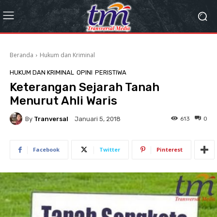
Beranda
Hukum dan Kriminal
HUKUM DAN KRIMINAL
OPINI
PERISTIWA
Keterangan Sejarah Tanah
Menurut Ahli Waris
By
Tranversal
613
0
Januari 5, 2018
Facebook
Twitter
Pinterest