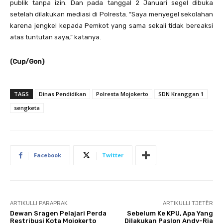
publik tanpa izin. Dan pada tanggal 2 Januari segel dibuka
setelah dilakukan mediasi di Polresta. “Saya menyegel sekolahan
karena jengkel kepada Pemkot yang sama sekali tidak bereaksi
atas tuntutan saya,” katanya.
(Cup/Gon)
TAGS
Dinas Pendidikan
Polresta Mojokerto
SDN Kranggan 1
sengketa
Facebook
Twitter
ARTIKULLI PARAPRAK
ARTIKULLI TJETËR
Dewan Sragen Pelajari Perda
Sebelum Ke KPU, Apa Yang
Restribusi Kota Mojokerto
Dilakukan Paslon Andy-Ria