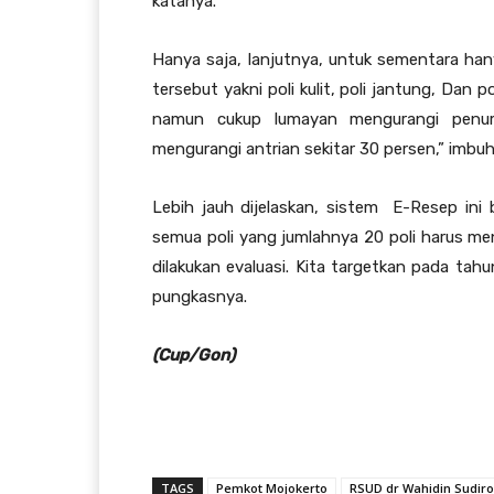
katanya.
Hanya saja, lanjutnya, untuk sementara han
tersebut yakni poli kulit, poli jantung, Dan
namun cukup lumayan mengurangi penum
mengurangi antrian sekitar 30 persen,” imbu
Lebih jauh dijelaskan, sistem E-Resep in
semua poli yang jumlahnya 20 poli harus me
dilakukan evaluasi. Kita targetkan pada ta
pungkasnya.
(Cup/Gon)
TAGS
Pemkot Mojokerto
RSUD dr Wahidin Sudir