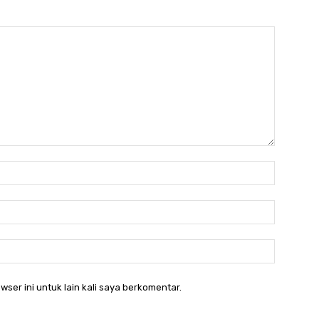
Nama:*
Email:*
Website:
wser ini untuk lain kali saya berkomentar.