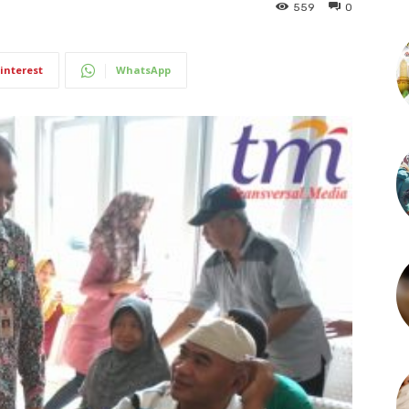
559
0
interest
WhatsApp