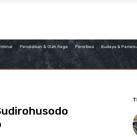
iminal
Pendidikan & Olah Raga
Peristiwa
Budaya & Pariwis
T
Sudirohusodo
p