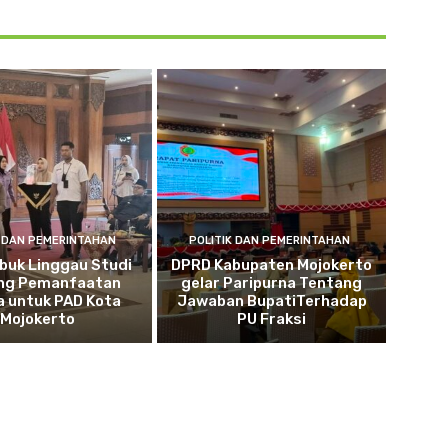
K DAN PEMERINTAHAN
POLITIK DAN PEMERINTAHAN
buk Linggau Studi
DPRD Kabupaten Mojokerto
ng Pemanfaatan
gelar Paripurna Tentang
a untuk PAD Kota
Jawaban BupatiTerhadap
Mojokerto
PU Fraksi