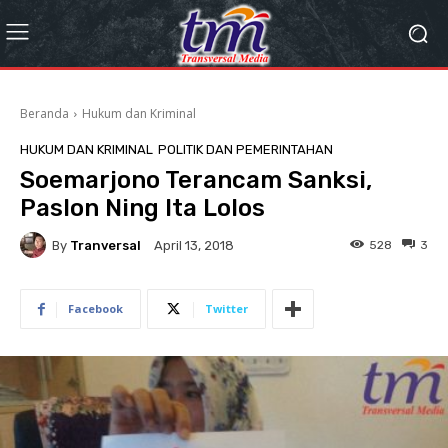
Beranda
Hukum dan Kriminal
HUKUM DAN KRIMINAL
POLITIK DAN PEMERINTAHAN
Soemarjono Terancam Sanksi,
Paslon Ning Ita Lolos
By
Tranversal
528
3
April 13, 2018
Facebook
Twitter