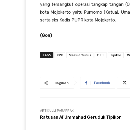
yang tersangkut operasi tangkap tangan (
kota Mojokerto yaitu Purnomo (Ketua), Umar 
serta eks Kadis PUPR kota Mojokerto.
(Gon)
TAGS
KPK
Mas'ud Yunus
OTT
Tipikor
W
Facebook
Bagikan
ARTIKULLI PARAPRAK
Ratusan Al’Ummahad Geruduk Tipikor