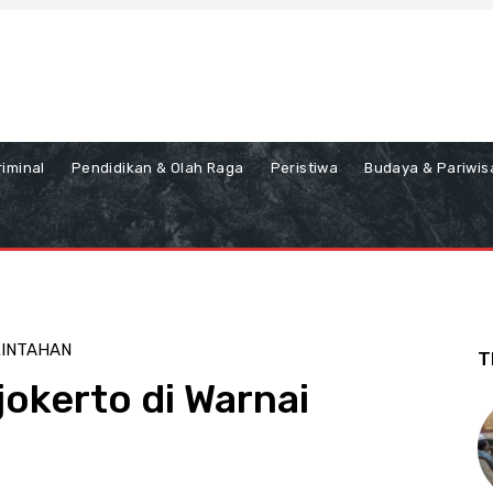
iminal
Pendidikan & Olah Raga
Peristiwa
Budaya & Pariwis
RINTAHAN
T
jokerto di Warnai