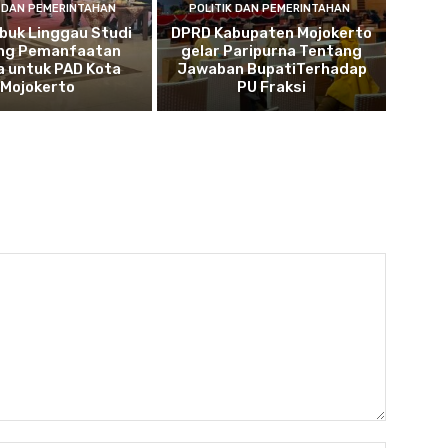
K DAN PEMERINTAHAN
POLITIK DAN PEMERINTAHAN
buk Linggau Studi
DPRD Kabupaten Mojokerto
ng Pemanfaatan
gelar Paripurna Tentang
a untuk PAD Kota
Jawaban BupatiTerhadap
Mojokerto
PU Fraksi