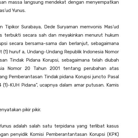
tusan massa langsung mendekat dengan menyempatkan
as’ud Yunus.
n Tipikor Surabaya, Dede Suryaman memvonis Mas’ud
s terbukti secara sah dan meyakinkan menurut hukum
rupsi secara bersama-sama dan berlanjut, sebagaimana
at (1) huruf a, Undang-Undang Republik Indonesia Nomor
an Tindak Pidana Korupsi, sebagaimana telah diubah
sia Nomor 20 Tahun 2001 tentang perubahan atas
g Pemberantasan Tindak pidana Korupsi juncto Pasal
64 (1)-KUH Pidana”, ucapnya dalam amar putusan. Kamis
yatakan pikir pikir.
 Yunus adalah salah satu terpidana yang terlibat kasus
an penyidik Komisi Pemberantantasan Korupsi (KPK)