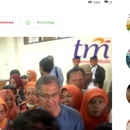
556
0
interest
WhatsApp