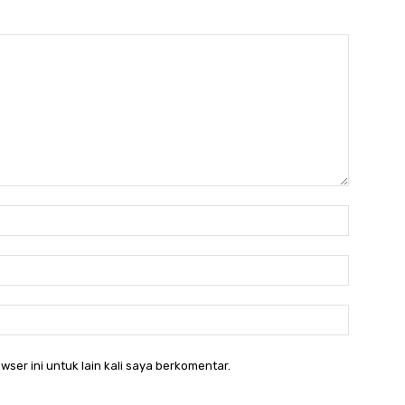
Nama:*
Email:*
Website:
wser ini untuk lain kali saya berkomentar.