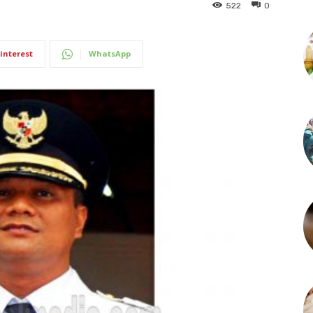
522
0
interest
WhatsApp