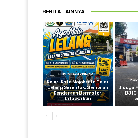
BERITA LAINNYA
HUKUM DAN KRIMINAL
HUK
Kejari Kota Mojokerto Gelar
Lelang Serentak, Sembilan
Diduga 
Kendaraan Bermotor
DJ IC
Ditawarkan
Te