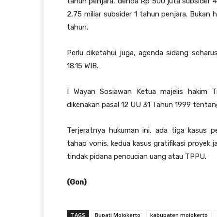
tahun penjara, denda Rp 500 juta subsider
2,75 miliar subsider 1 tahun penjara. Bukan 
tahun.
Perlu diketahui juga, agenda sidang sehar
18.15 WIB.
I Wayan Sosiawan Ketua majelis hakim T
dikenakan pasal 12 UU 31 Tahun 1999 tentang 
Terjeratnya hukuman ini, ada tiga kasus 
tahap vonis, kedua kasus gratifikasi proyek 
tindak pidana pencucian uang atau TPPU.
(Gon)
TAGS
Bupati Mojokerto
kabupaten mojokerto