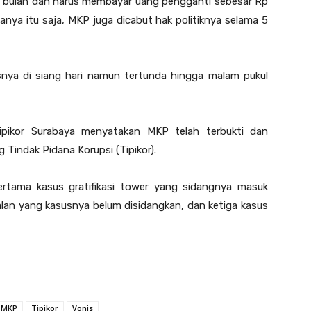
 4 bulan dan harus membayar uang pengganti sebesar Rp
hanya itu saja, MKP juga dicabut hak politiknya selama 5
usnya di siang hari namun tertunda hingga malam pukul
ipikor Surabaya menyatakan MKP telah terbukti dan
Tindak Pidana Korupsi (Tipikor).
pertama kasus gratifikasi tower yang sidangnya masuk
jalan yang kasusnya belum disidangkan, dan ketiga kasus
MKP
Tipikor
Vonis