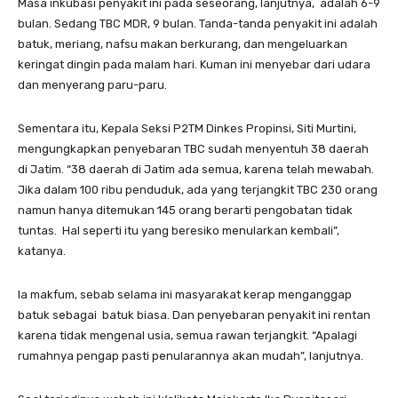
Masa inkubasi penyakit ini pada seseorang, lanjutnya, adalah 6-9
bulan. Sedang TBC MDR, 9 bulan. Tanda-tanda penyakit ini adalah
batuk, meriang, nafsu makan berkurang, dan mengeluarkan
keringat dingin pada malam hari. Kuman ini menyebar dari udara
dan menyerang paru-paru.
Sementara itu, Kepala Seksi P2TM Dinkes Propinsi, Siti Murtini,
mengungkapkan penyebaran TBC sudah menyentuh 38 daerah
di Jatim. “38 daerah di Jatim ada semua, karena telah mewabah.
Jika dalam 100 ribu penduduk, ada yang terjangkit TBC 230 orang
namun hanya ditemukan 145 orang berarti pengobatan tidak
tuntas. Hal seperti itu yang beresiko menularkan kembali”,
katanya.
Ia makfum, sebab selama ini masyarakat kerap menganggap
batuk sebagai batuk biasa. Dan penyebaran penyakit ini rentan
karena tidak mengenal usia, semua rawan terjangkit. “Apalagi
rumahnya pengap pasti penularannya akan mudah”, lanjutnya.