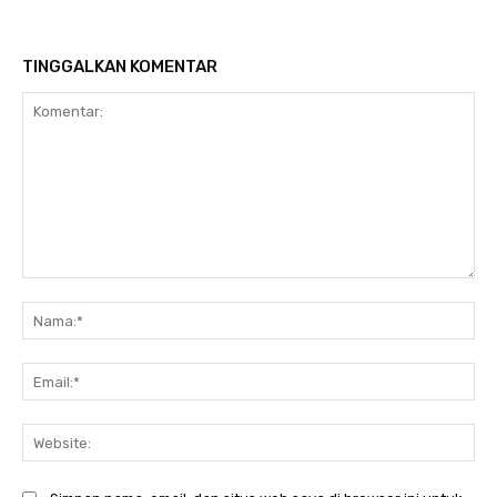
TINGGALKAN KOMENTAR
Komentar:
Na
Ema
Web