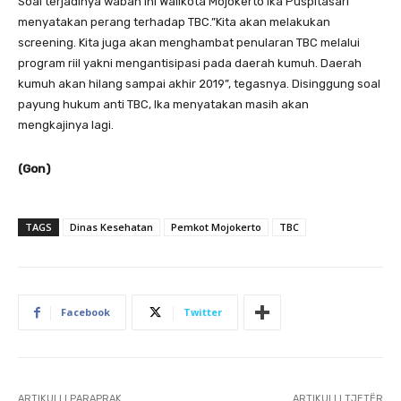
Soal terjadinya wabah ini Walikota Mojokerto Ika Puspitasari
menyatakan perang terhadap TBC.”Kita akan melakukan
screening. Kita juga akan menghambat penularan TBC melalui
program riil yakni mengantisipasi pada daerah kumuh. Daerah
kumuh akan hilang sampai akhir 2019”, tegasnya. Disinggung soal
payung hukum anti TBC, Ika menyatakan masih akan
mengkajinya lagi.
(Gon)
TAGS
Dinas Kesehatan
Pemkot Mojokerto
TBC
Facebook
Twitter
ARTIKULLI PARAPRAK
ARTIKULLI TJETËR